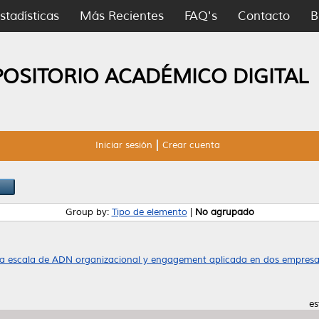
stadísticas
Más Recientes
FAQ's
Contacto
B
POSITORIO ACADÉMICO DIGITAL
Iniciar sesión
Crear cuenta
Group by:
Tipo de elemento
|
No agrupado
a escala de ADN organizacional y engagement aplicada en dos empresa
es