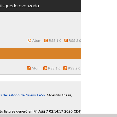
úsqueda avanzada
Atom
RSS 1.0
RSS 2.0
Atom
RSS 1.0
RSS 2.0
s del estado de Nuevo León.
Maestría thesis,
ta lista se generó en
Fri Aug 7 02:14:17 2026 CDT
.