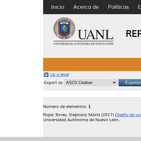
Inicio
Acerca de
Políticas
E
RE
Up a level
Export as
Número de elementos:
1
.
Rojas Torres, Stephany María
(2017)
Diseño de un
Universidad Autónoma de Nuevo León.