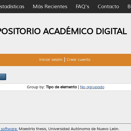
stadísticas
Más Recientes
FAQ's
Contacto
B
POSITORIO ACADÉMICO DIGITAL
Iniciar sesión
Crear cuenta
Group by:
Tipo de elemento
|
No agrupado
 software.
Maestría thesis, Universidad Autónoma de Nuevo León.