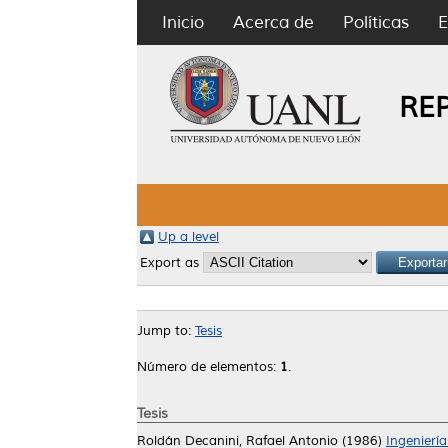
Inicio
Acerca de
Políticas
E
RE
Up a level
Export as
Jump to:
Tesis
Número de elementos:
1
.
Tesis
Roldán Decanini, Rafael Antonio
(1986)
Ingeniería