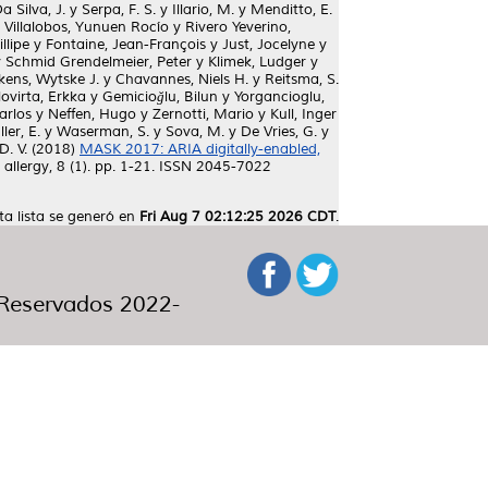
a Silva, J.
y
Serpa, F. S.
y
Illario, M.
y
Menditto, E.
 Villalobos, Yunuen Rocío
y
Rivero Yeverino,
illipe
y
Fontaine, Jean-François
y
Just, Jocelyne
y
y
Schmid Grendelmeier, Peter
y
Klimek, Ludger
y
kens, Wytske J.
y
Chavannes, Niels H.
y
Reitsma, S.
lovirta, Erkka
y
Gemicioğlu, Bilun
y
Yorgancioglu,
arlos
y
Neffen, Hugo
y
Zernotti, Mario
y
Kull, Inger
ller, E.
y
Waserman, S.
y
Sova, M.
y
De Vries, G.
y
D. V.
(2018)
MASK 2017: ARIA digitally-enabled,
 allergy, 8 (1). pp. 1-21. ISSN 2045-7022
ta lista se generó en
Fri Aug 7 02:12:25 2026 CDT
.
eservados 2022-