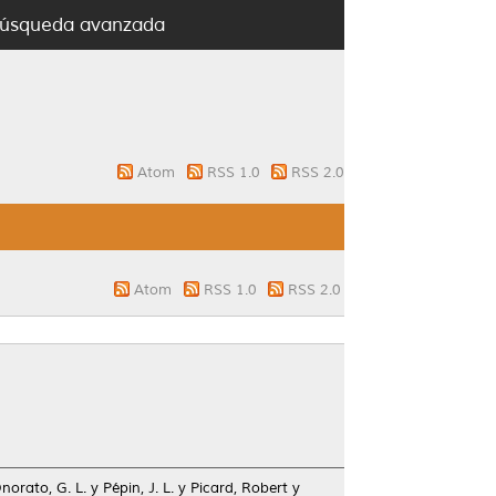
úsqueda avanzada
Atom
RSS 1.0
RSS 2.0
Atom
RSS 1.0
RSS 2.0
norato, G. L.
y
Pépin, J. L.
y
Picard, Robert
y