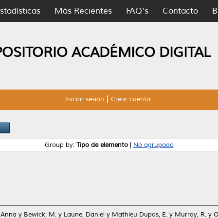
stadísticas
Más Recientes
FAQ's
Contacto
B
POSITORIO ACADÉMICO DIGITAL
Iniciar sesión
Crear cuenta
Group by:
Tipo de elemento
|
No agrupado
 Anna
y
Bewick, M.
y
Laune, Daniel
y
Mathieu Dupas, E.
y
Murray, R.
y
O