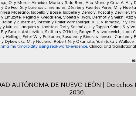
nço, O.
y
Morais Almeida, Mario
y
Todo Bom, Ana Maria
y
Cruz, A. A.
y
D
y
De Feo, G.
y
Larenas Linnemann, Désirée
y
Fuentes Perez, M.
y
Huerta
nnesi Maesano, Isabella
y
Bosse, Isabelle
y
Demoly, Pascal
y
Devillier, Ph
y
Emuzyte, Regina
y
Kvedariene, Violeta
y
Ryan, Dermot
y
Sheikh, Aziz
 Ralph
y
Zuberbier, Torsten
y
Roller Wirnsberger, R. E.
y
Tomazic, P.
y
Fok
y
y
Mullol, Jaoquim
y
Haahtela, Tari
y
Salimäki, J.
y
Toppila Salmi, S.
y
Va
 P.
y
Bosnic Anticevitch, Sinthia
y
O'Hehir, Robyn E.
y
Ivancevich, Juan C
s
y
Hellings, Peter W.
y
Palkonen, Susanna
y
Bindslev Jensen, Carsten
y
E
.
y
Dykewickz, M.
y
Naclerio, Robert N.
y
Okamoto, Yoshitaka
y
Wallace, 
sthma multimorbidity using real-world-evidence.
Clinical and translational
es
AD AUTÓNOMA DE NUEVO LEÓN | Derechos R
2030.