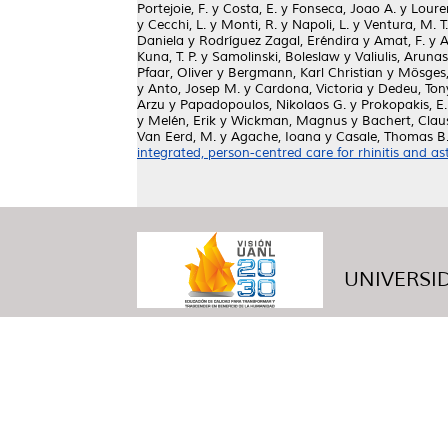
Portejoie, F.
y
Costa, E.
y
Fonseca, Joao A.
y
Loure
y
Cecchi, L.
y
Monti, R.
y
Napoli, L.
y
Ventura, M. T.
Daniela
y
Rodríguez Zagal, Eréndira
y
Amat, F.
y
A
Kuna, T. P.
y
Samolinski, Boleslaw
y
Valiulis, Arunas
Pfaar, Oliver
y
Bergmann, Karl Christian
y
Mösges,
y
Anto, Josep M.
y
Cardona, Victoria
y
Dedeu, Ton
Arzu
y
Papadopoulos, Nikolaos G.
y
Prokopakis, E.
y
Melén, Erik
y
Wickman, Magnus
y
Bachert, Clau
Van Eerd, M.
y
Agache, Ioana
y
Casale, Thomas B
integrated, person-centred care for rhinitis and a
UNIVERSID