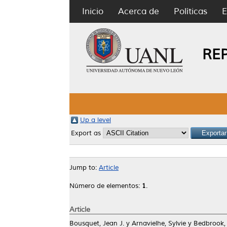
Inicio
Acerca de
Políticas
E
RE
Up a level
Export as
Jump to:
Article
Número de elementos:
1
.
Article
Bousquet, Jean J.
y
Arnavielhe, Sylvie
y
Bedbrook,