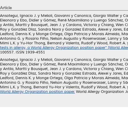
Article
Ansotegui, Ignacio J.
y
Melioli, Giovanni
y
Canonica, Giorgio Walter
y
Ca
Eleonora
y
Ebo, Didier
y
Gómez, René Maximiliano
y
Luengo Sánchez, O
y
Antila, Martti
y
Bousquet, Jean J.
y
Cardona, Victoria
y
Chiang, Wen C
Roy
y
González Díaz, Sandra Nora
y
Gonzalez Estrada, Alexei
y
Jares, E
Ledford, Dennis K.
y
Monge Ortega, Olga Patricia
y
Morais Almeida, Ma
Antonino G.
y
Rosario Filho, Nelson Augusto
y
Rosenwasser, Lanny
y
Sá
Mimi L.K.
y
Yu-Hor Thong, Bernard
y
Valenta, Rudolf
y
Wood, Robert A.
tests in allergy, a World Allergy Organization position paper" [World Al
100557. ISSN 1939-4551
Ansotegui, Ignacio J.
y
Melioli, Giovanni
y
Canonica, Giorgio Walter
y
Ca
Eleonora
y
Ebo, Didier
y
Gómez, René Maximiliano
y
Luengo Sánchez, O
y
Antila, Martti
y
Bousquet, Jean J.
y
Cardona, Victoria
y
Chiang, Wen C
Roy
y
González Díaz, Sandra Nora
y
Gonzalez Estrada, Alexei
y
Jares, E
Ledford, Dennis K.
y
Monge Ortega, Olga Patricia
y
Morais Almeida, Ma
Antonino G.
y
Rosario Filho, Nelson Augusto
y
Rosenwasser, Lanny
y
Sá
Mimi L.K.
y
Thong, Bernard Yu-Hor
y
Valenta, Rudolf
y
Wood, Robert A.
World Allergy Organization position paper.
World Allergy Organization J