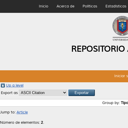
Inicio
Acerca de
Políticas
Estadísticas
REPOSITORIO
Iniciar 
Up a level
Export as
Group by:
Tip
Jump to:
Article
Número de elementos:
2
.