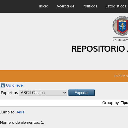
Inicio
Acerca de
Políticas
Estadísticas
REPOSITORIO
Iniciar 
Up a level
Export as
Group by:
Tip
Jump to:
Tesis
Número de elementos:
1
.