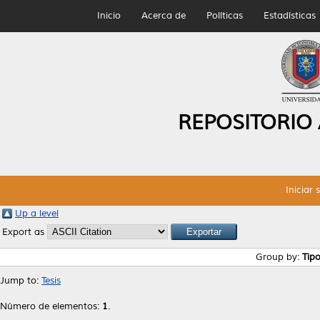
Inicio
Acerca de
Políticas
Estadísticas
REPOSITORIO
Iniciar 
Up a level
Export as
Group by:
Tip
Jump to:
Tesis
Número de elementos:
1
.