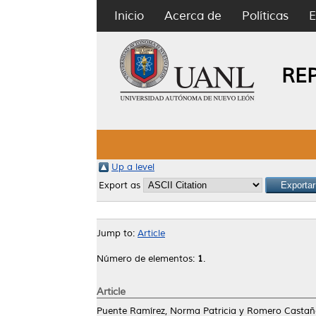
Inicio
Acerca de
Políticas
E
RE
Up a level
Export as
Jump to:
Article
Número de elementos:
1
.
Article
Puente Ramírez, Norma Patricia
y
Romero Castañe