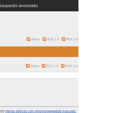
úsqueda avanzada
Atom
RSS 1.0
RSS 2.0
Atom
RSS 1.0
RSS 2.0
12)
Fibras ópticas con inhomogeneidad inducida.