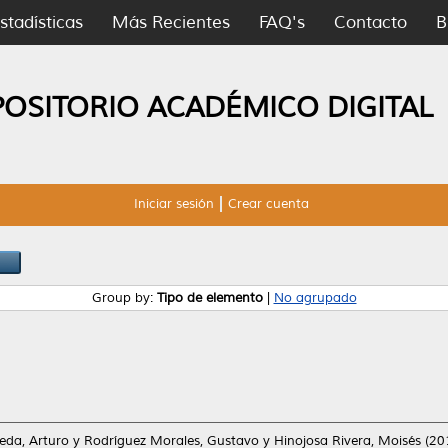
stadísticas
Más Recientes
FAQ's
Contacto
B
POSITORIO ACADÉMICO DIGITAL
Iniciar sesión
Crear cuenta
Group by:
Tipo de elemento
|
No agrupado
da, Arturo
y
Rodríguez Morales, Gustavo
y
Hinojosa Rivera, Moisés
(20