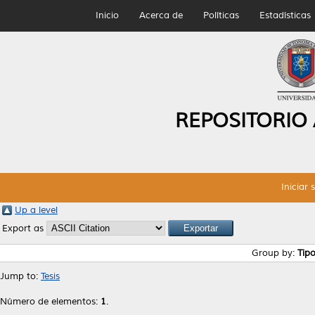
Inicio
Acerca de
Políticas
Estadísticas
REPOSITORIO
Iniciar 
Up a level
Export as
Group by:
Tip
Jump to:
Tesis
Número de elementos:
1
.