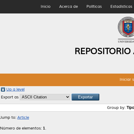
Inicio
Acerca de
Políticas
Estadísticas
REPOSITORIO
Iniciar 
Up a level
Export as
Group by:
Tip
Jump to:
Article
Número de elementos:
1
.