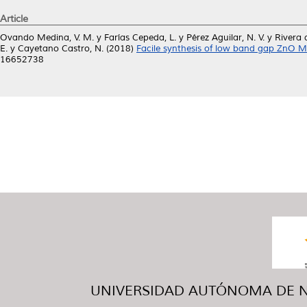
Article
Ovando Medina, V. M.
y
Farías Cepeda, L.
y
Pérez Aguilar, N. V.
y
Rivera 
E.
y
Cayetano Castro, N.
(2018)
Facile synthesis of low band gap ZnO Mi
16652738
UNIVERSIDAD AUTÓNOMA DE NUE