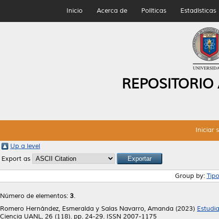
Inicio
Acerca de
Políticas
Estadísticas
REPOSITORIO
Iniciar 
Up a level
Export as
Group by:
Tip
Número de elementos:
3
.
Romero Hernández, Esmeralda
y
Salas Navarro, Amanda
(2023)
Estudia
Ciencia UANL, 26 (118). pp. 24-29. ISSN 2007-1175