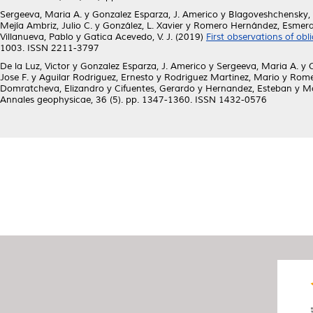
Sergeeva, Maria A.
y
Gonzalez Esparza, J. Americo
y
Blagoveshchensky, 
Mejía Ambriz, Julio C.
y
González, L. Xavier
y
Romero Hernández, Esmera
Villanueva, Pablo
y
Gatica Acevedo, V. J.
(2019)
First observations of obl
1003. ISSN 2211-3797
De la Luz, Victor
y
Gonzalez Esparza, J. Americo
y
Sergeeva, Maria A.
y
Jose F.
y
Aguilar Rodriguez, Ernesto
y
Rodriguez Martinez, Mario
y
Rome
Domratcheva, Elizandro
y
Cifuentes, Gerardo
y
Hernandez, Esteban
y
Mo
Annales geophysicae, 36 (5). pp. 1347-1360. ISSN 1432-0576