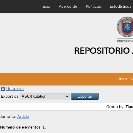
Inicio
Acerca de
Políticas
Estadísticas
REPOSITORIO
Iniciar 
Up a level
Export as
Group by:
Tip
Jump to:
Article
Número de elementos:
1
.