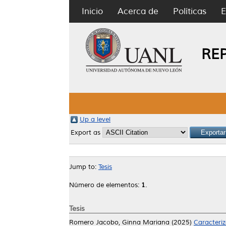
Inicio
Acerca de
Políticas
E
RE
Up a level
Export as
Jump to:
Tesis
Número de elementos:
1
.
Tesis
Romero Jacobo, Ginna Mariana
(2025)
Caracteriz