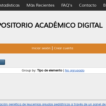
stadísticas
Más Recientes
FAQ's
Contacto
B
POSITORIO ACADÉMICO DIGITAL
Iniciar sesión
Crear cuenta
Group by:
Tipo de elemento
|
No agrupado
ación genética de leucemias agudas pediátricas a través de un panel de