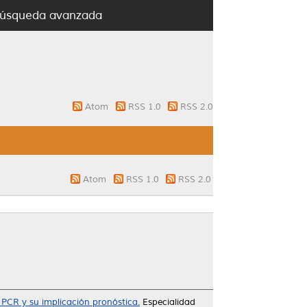
úsqueda avanzada
Atom
RSS 1.0
RSS 2.0
Atom
RSS 1.0
RSS 2.0
 PCR y su implicación pronóstica.
Especialidad