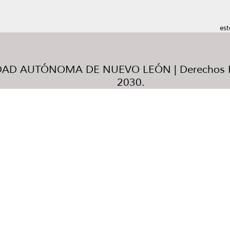
est
AD AUTÓNOMA DE NUEVO LEÓN | Derechos R
2030.