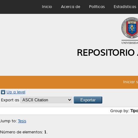
Inicio
Acerca de
Políticas
Estadísticas
REPOSITORIO
Iniciar 
Up a level
Export as
Group by:
Tip
Jump to:
Tesis
Número de elementos:
1
.