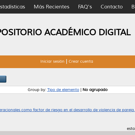
stadísticas
Más Recientes
FAQ's
Contacto
B
POSITORIO ACADÉMICO DIGITAL
Iniciar sesión
Crear cuenta
Group by:
Tipo de elemento
|
No agrupado
racionales como factor de riesgo en el desarrollo de violencia de pareja.
esta