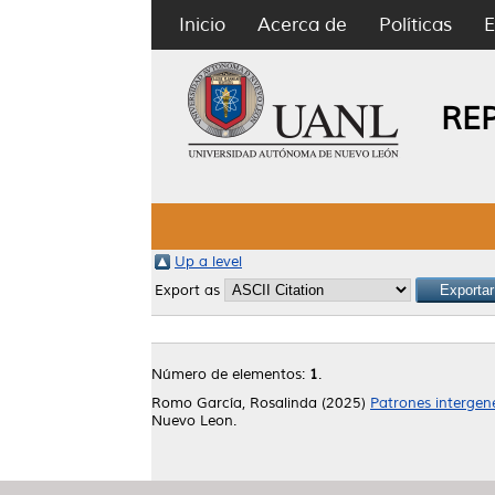
Inicio
Acerca de
Políticas
E
RE
Up a level
Export as
Número de elementos:
1
.
Romo García, Rosalinda
(2025)
Patrones intergene
Nuevo Leon.