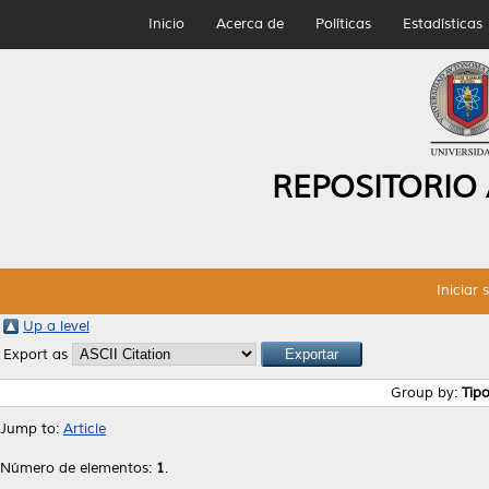
Inicio
Acerca de
Políticas
Estadísticas
REPOSITORIO
Iniciar 
Up a level
Export as
Group by:
Tip
Jump to:
Article
Número de elementos:
1
.