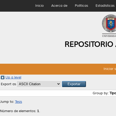
Inicio
Acerca de
Políticas
Estadísticas
REPOSITORIO
Iniciar 
Up a level
Export as
Group by:
Tip
Jump to:
Tesis
Número de elementos:
1
.