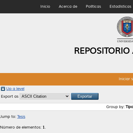
Inicio
Acerca de
Políticas
Estadísticas
REPOSITORIO
Iniciar 
Up a level
Export as
Group by:
Tip
Jump to:
Tesis
Número de elementos:
1
.