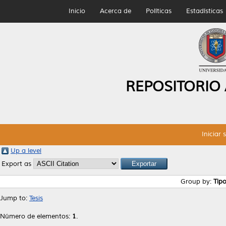
Inicio
Acerca de
Políticas
Estadísticas
REPOSITORIO
Iniciar 
Up a level
Export as
Group by:
Tip
Jump to:
Tesis
Número de elementos:
1
.