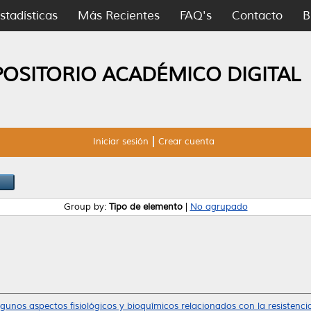
stadísticas
Más Recientes
FAQ's
Contacto
B
POSITORIO ACADÉMICO DIGITAL
Iniciar sesión
Crear cuenta
Group by:
Tipo de elemento
|
No agrupado
gunos aspectos fisiológicos y bioquímicos relacionados con la resistencia