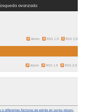
úsqueda avanzada
Atom
RSS 1.0
RSS 2.0
Atom
RSS 1.0
RSS 2.0
 a diferentes factores de estrés en sorgo glossy.