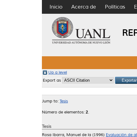
Inicio
Acerca de
Políticas
E
RE
Up a level
Export as
Jump to:
Tesis
Número de elementos:
2
.
Tesis
Rosa Ibarra, Manuel de la
(1996)
Evaluación de al