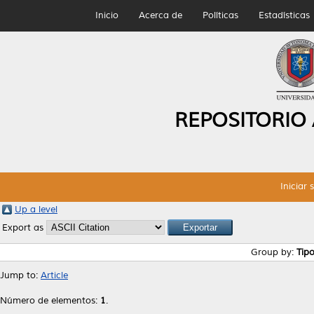
Inicio
Acerca de
Políticas
Estadísticas
REPOSITORIO
Iniciar 
Up a level
Export as
Group by:
Tip
Jump to:
Article
Número de elementos:
1
.