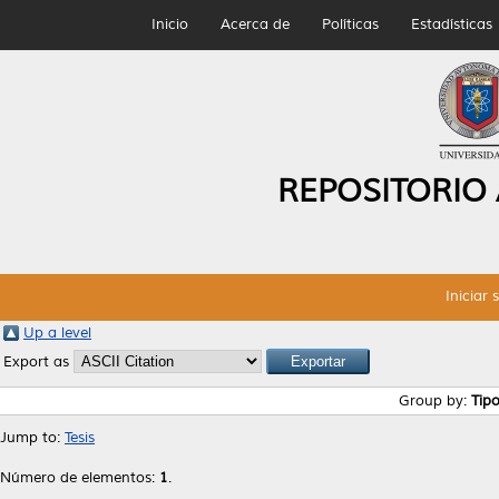
Inicio
Acerca de
Políticas
Estadísticas
REPOSITORIO
Iniciar 
Up a level
Export as
Group by:
Tip
Jump to:
Tesis
Número de elementos:
1
.