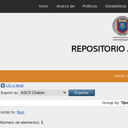
Inicio
Acerca de
Políticas
Estadísticas
REPOSITORIO
Iniciar 
Up a level
Export as
Group by:
Tip
Jump to:
Tesis
Número de elementos:
1
.