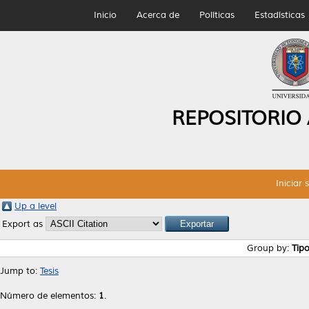
Inicio
Acerca de
Políticas
Estadísticas
REPOSITORIO
Iniciar 
Up a level
Export as
Group by:
Tip
Jump to:
Tesis
Número de elementos:
1
.