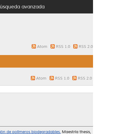
úsqueda avanzada
Atom
RSS 1.0
RSS 2.0
Atom
RSS 1.0
RSS 2.0
ción de polímeros biodegradables.
Maestría thesis,