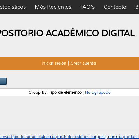
stadísticas
Más Recientes
FAQ's
Contacto
B
POSITORIO ACADÉMICO DIGITAL
Iniciar sesión
Crear cuenta
Group by:
Tipo de elemento
|
No agrupado
uevo tipo de nanocelulosa a partir de residuos sargazo, para la produc