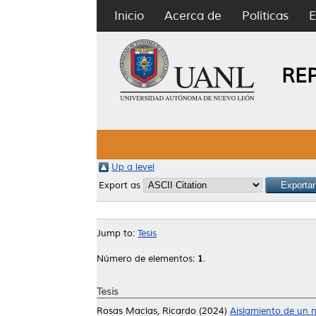
Inicio
Acerca de
Políticas
E
RE
Up a level
Export as
Jump to:
Tesis
Número de elementos:
1
.
Tesis
Rosas Macías, Ricardo
(2024)
Aislamiento de un n