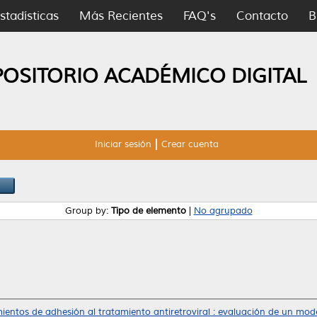
stadísticas
Más Recientes
FAQ's
Contacto
B
POSITORIO ACADÉMICO DIGITAL
Iniciar sesión
Crear cuenta
Group by:
Tipo de elemento
|
No agrupado
ntos de adhesión al tratamiento antiretroviral : evaluación de un mode