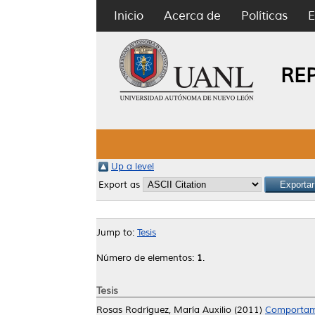
Inicio
Acerca de
Políticas
E
RE
Up a level
Export as
Jump to:
Tesis
Número de elementos:
1
.
Tesis
Rosas Rodríguez, María Auxilio
(2011)
Comportamie