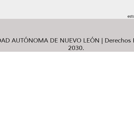
est
AD AUTÓNOMA DE NUEVO LEÓN | Derechos R
2030.