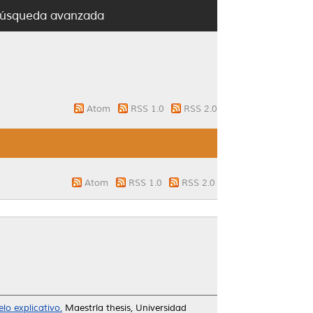
úsqueda avanzada
Atom
RSS 1.0
RSS 2.0
Atom
RSS 1.0
RSS 2.0
lo explicativo.
Maestría thesis, Universidad