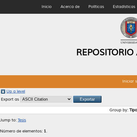
Inicio
Acerca de
Políticas
Estadísticas
REPOSITORIO
Iniciar 
Up a level
Export as
Group by:
Tip
Jump to:
Tesis
Número de elementos:
1
.