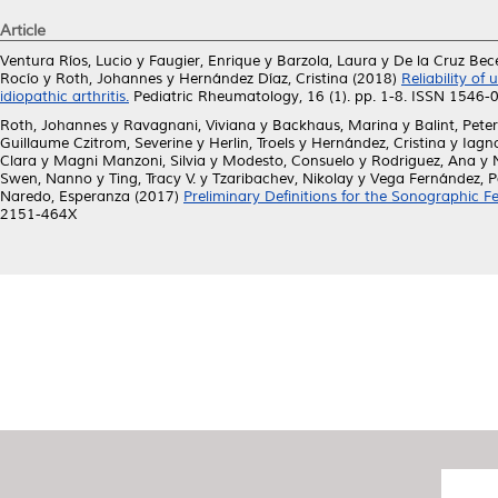
Article
Ventura Ríos, Lucio
y
Faugier, Enrique
y
Barzola, Laura
y
De la Cruz Bece
Rocío
y
Roth, Johannes
y
Hernández Díaz, Cristina
(2018)
Reliability of
idiopathic arthritis.
Pediatric Rheumatology, 16 (1). pp. 1-8. ISSN 1546-
Roth, Johannes
y
Ravagnani, Viviana
y
Backhaus, Marina
y
Balint, Peter
Guillaume Czitrom, Severine
y
Herlin, Troels
y
Hernández, Cristina
y
Iagn
Clara
y
Magni Manzoni, Silvia
y
Modesto, Consuelo
y
Rodriguez, Ana
y
Swen, Nanno
y
Ting, Tracy V.
y
Tzaribachev, Nikolay
y
Vega Fernández, Pa
Naredo, Esperanza
(2017)
Preliminary Definitions for the Sonographic Fe
2151-464X