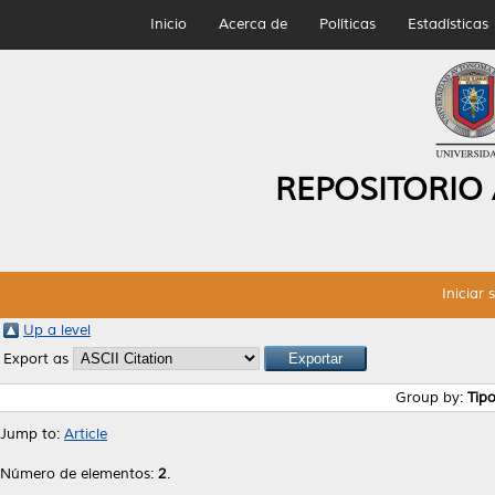
Inicio
Acerca de
Políticas
Estadísticas
REPOSITORIO
Iniciar 
Up a level
Export as
Group by:
Tip
Jump to:
Article
Número de elementos:
2
.