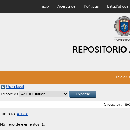
Inicio
Acerca de
Políticas
Estadísticas
REPOSITORIO
Iniciar 
Up a level
Export as
Group by:
Tip
Jump to:
Article
Número de elementos:
1
.