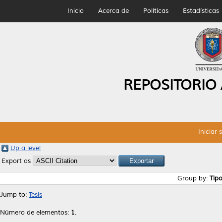
Inicio
Acerca de
Políticas
Estadísticas
REPOSITORIO
Iniciar 
Up a level
Export as
Group by:
Tip
Jump to:
Tesis
Número de elementos:
1
.