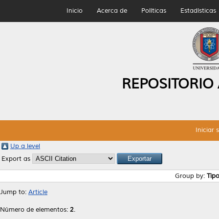
Inicio
Acerca de
Políticas
Estadísticas
REPOSITORIO
Iniciar 
Up a level
Export as
Group by:
Tip
Jump to:
Article
Número de elementos:
2
.