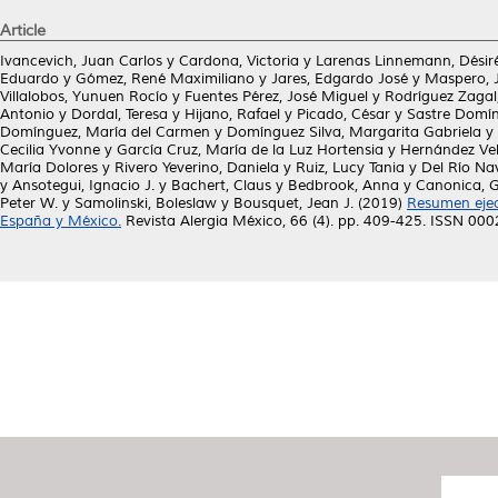
Article
Ivancevich, Juan Carlos
y
Cardona, Victoria
y
Larenas Linnemann, Désir
Eduardo
y
Gómez, René Maximiliano
y
Jares, Edgardo José
y
Maspero, J
Villalobos, Yunuen Rocío
y
Fuentes Pérez, José Miguel
y
Rodríguez Zagal
Antonio
y
Dordal, Teresa
y
Hijano, Rafael
y
Picado, César
y
Sastre Domín
Domínguez, María del Carmen
y
Domínguez Silva, Margarita Gabriela
y
Cecilia Yvonne
y
García Cruz, María de la Luz Hortensia
y
Hernández Vel
María Dolores
y
Rivero Yeverino, Daniela
y
Ruiz, Lucy Tania
y
Del Río Na
y
Ansotegui, Ignacio J.
y
Bachert, Claus
y
Bedbrook, Anna
y
Canonica, G
Peter W.
y
Samolinski, Boleslaw
y
Bousquet, Jean J.
(2019)
Resumen ejecu
España y México.
Revista Alergia México, 66 (4). pp. 409-425. ISSN 00