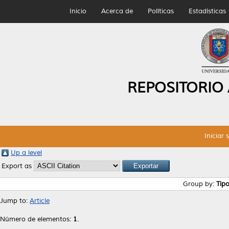
Inicio
Acerca de
Políticas
Estadísticas
REPOSITORIO
Iniciar 
Up a level
Export as
Group by:
Tip
Jump to:
Article
Número de elementos:
1
.