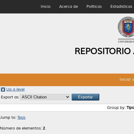
Inicio
Acerca de
Políticas
Estadísticas
REPOSITORIO
Iniciar 
Up a level
Export as
Group by:
Tip
Jump to:
Tesis
Número de elementos:
2
.