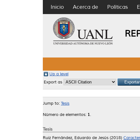
Inicio
Acerca de
Políticas
E
RE
Up a level
Export as
Jump to:
Tesis
Número de elementos:
1
.
Tesis
Ruiz Fernández, Eduardo de Jesús
(2018)
Caracter