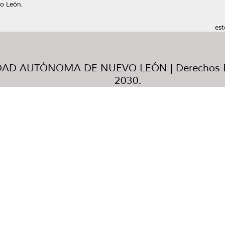
o León.
est
AD AUTÓNOMA DE NUEVO LEÓN | Derechos R
2030.