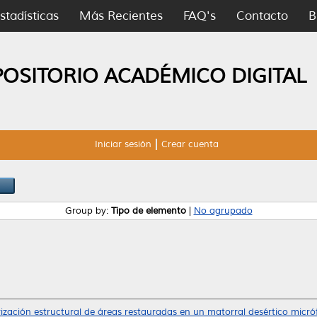
stadísticas
Más Recientes
FAQ's
Contacto
B
POSITORIO ACADÉMICO DIGITAL
Iniciar sesión
Crear cuenta
Group by:
Tipo de elemento
|
No agrupado
ización estructural de áreas restauradas en un matorral desértico micróf