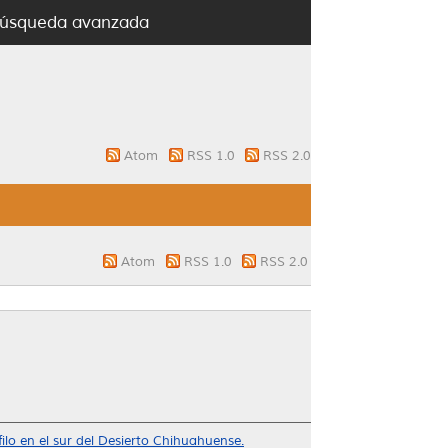
úsqueda avanzada
Atom
RSS 1.0
RSS 2.0
Atom
RSS 1.0
RSS 2.0
ilo en el sur del Desierto Chihuahuense.