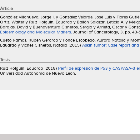
Article
González Villanueva, Jorge I.
y
González Velarde, José Luis
y
Flores Gutié
Ortiz, Walter
y
Ruiz Holguín, Eduardo
y
Bailón Salazar, Leticia A.
y
Melg
Barajas, David
y
Buenaventura Cisneros, Sergio
y
Arrieta, Oscar
y
Gonzá
Epidemiology and Molecular Makers.
Journal of Cancerology, 3. pp. 43
Cueto Ramos, Rubén Gerardo
y
Ponce Escobedo, Aurora Natalia
y
Mont
Eduardo
y
Viches Cisneros, Natalia
(2015)
Askin tumor: Case report and l
Tesis
Ruiz Holguín, Eduardo
(2018)
Perfil de expresión de P53 y CASPASA-3 e
Universidad Autónoma de Nuevo León.