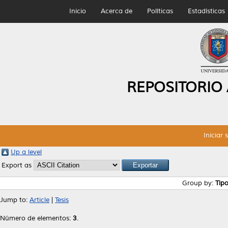
Inicio
Acerca de
Políticas
Estadísticas
REPOSITORIO
Iniciar 
Up a level
Export as
Group by:
Tip
Jump to:
Article
|
Tesis
Número de elementos:
3
.