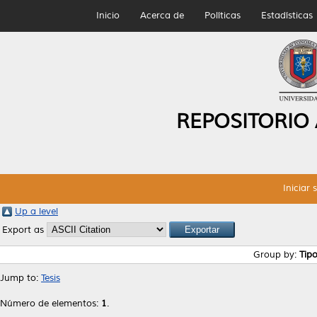
Inicio
Acerca de
Políticas
Estadísticas
REPOSITORIO
Iniciar 
Up a level
Export as
Group by:
Tip
Jump to:
Tesis
Número de elementos:
1
.