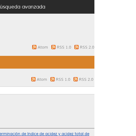
úsqueda avanzada
Atom
RSS 1.0
RSS 2.0
Atom
RSS 1.0
RSS 2.0
erminación de índice de acidez y acidez total de