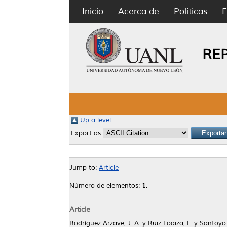
Inicio
Acerca de
Políticas
E
RE
Up a level
Export as
Jump to:
Article
Número de elementos:
1
.
Article
Rodríguez Arzave, J. A.
y
Ruiz Loaiza, L.
y
Santoyo 