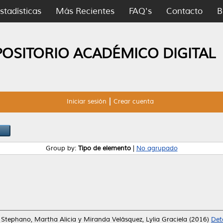
stadísticas
Más Recientes
FAQ's
Contacto
B
POSITORIO ACADÉMICO DIGITAL
Iniciar sesión
Crear cuenta
Group by:
Tipo de elemento
|
No agrupado
Stephano, Martha Alicia
y
Miranda Velásquez, Lylia Graciela
(2016)
Det