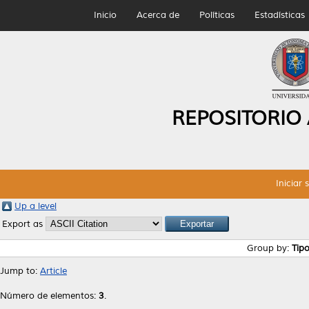
Inicio
Acerca de
Políticas
Estadísticas
REPOSITORIO
Iniciar 
Up a level
Export as
Group by:
Tip
Jump to:
Article
Número de elementos:
3
.