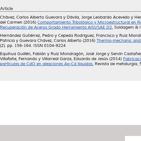
Article
Chávez, Carlos Alberto Guevara
y
Dávila, Jorge Leobardo Acevedo
y
Her
del Carmen
(2016)
Comportamiento Tribológico y Microestructural en 
Recuperación de Aceros Grado Herramienta AISI/SAE D2.
Soldagem & In
Hernández Gutiérrez, Pedro
y
Cepeda Rodríguez, Francisco
y
Ruiz Mondr
Patricia
y
Guevara Chávez, Carlos Alberto
(2016)
Thermo-mechanic and M
(2). pp. 156-164. ISSN 0104-9224
Equihua Guillén, Fabián
y
Ruiz Mondragón, José Jorge
y
Servín Castañ
Villafañe, Fernando
y
Villarreal Garza, Eduardo de Jesús
(2014)
Fabricac
partículas de CdO en aleaciones Ag-Cd líquidas.
Revista de metalurgia, 