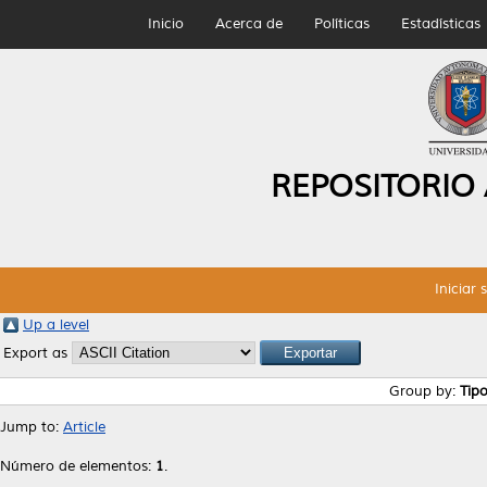
Inicio
Acerca de
Políticas
Estadísticas
REPOSITORIO
Iniciar 
Up a level
Export as
Group by:
Tip
Jump to:
Article
Número de elementos:
1
.