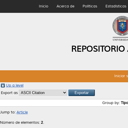
Inicio
Acerca de
Políticas
Estadísticas
REPOSITORIO
Iniciar 
Up a level
Export as
Group by:
Tip
Jump to:
Article
Número de elementos:
2
.