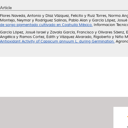
Article
Flores Naveda, Antonio
y
Díaz Vázquez, Felicito
y
Ruiz Torres, Norma Ang
Montejo, Neymar
y
Rodríguez Salinas, Pablo Alan
y
García López, Josué 
de sorgo pigmentado cultivado en Coahuila México.
Informacion Tecnic
García López, Josué Israel
y
Zavala García, Francisco
y
Olivares Sáenz, E
Angélica
y
Ramos Cortez, Edith
y
Vázquez Alvarado, Rigoberto
y
Niño M
Antioxidant Activity of Capsicum annuum L. during Germination.
Agronom