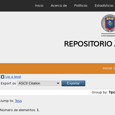
Inicio
Acerca de
Políticas
Estadísticas
REPOSITORIO
Iniciar 
Up a level
Export as
Group by:
Tip
Jump to:
Tesis
Número de elementos:
1
.