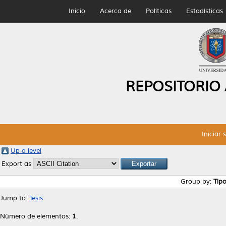
Inicio
Acerca de
Políticas
Estadísticas
REPOSITORIO
Iniciar 
Up a level
Export as
Group by:
Tip
Jump to:
Tesis
Número de elementos:
1
.