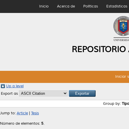
Inicio
Acerca de
Políticas
Estadísticas
REPOSITORIO
Iniciar 
Up a level
Export as
Group by:
Tip
Jump to:
Article
|
Tesis
Número de elementos:
5
.