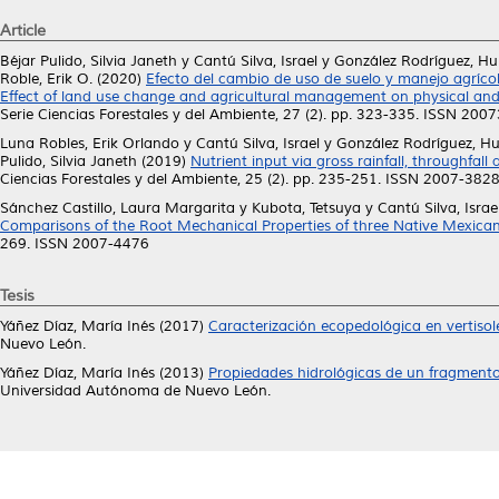
Article
Béjar Pulido, Silvia Janeth
y
Cantú Silva, Israel
y
González Rodríguez, H
Roble, Erik O.
(2020)
Efecto del cambio de uso de suelo y manejo agríco
Effect of land use change and agricultural management on physical and
Serie Ciencias Forestales y del Ambiente, 27 (2). pp. 323-335. ISSN 200
Luna Robles, Erik Orlando
y
Cantú Silva, Israel
y
González Rodríguez, H
Pulido, Silvia Janeth
(2019)
Nutrient input via gross rainfall, throughfal
Ciencias Forestales y del Ambiente, 25 (2). pp. 235-251. ISSN 2007-382
Sánchez Castillo, Laura Margarita
y
Kubota, Tetsuya
y
Cantú Silva, Israe
Comparisons of the Root Mechanical Properties of three Native Mexican T
269. ISSN 2007-4476
Tesis
Yáñez Díaz, María Inés
(2017)
Caracterización ecopedológica en vertisol
Nuevo León.
Yáñez Díaz, María Inés
(2013)
Propiedades hidrológicas de un fragmento
Universidad Autónoma de Nuevo León.