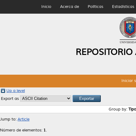
Inicio
Acerca de
Políticas
Estadísticas
REPOSITORIO
Iniciar 
Up a level
Export as
Group by:
Tip
Jump to:
Article
Número de elementos:
1
.