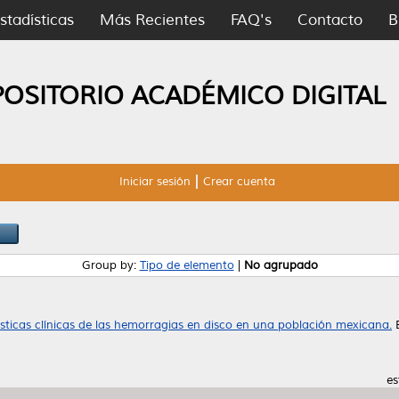
stadísticas
Más Recientes
FAQ's
Contacto
B
POSITORIO ACADÉMICO DIGITAL
Iniciar sesión
Crear cuenta
Group by:
Tipo de elemento
|
No agrupado
sticas clínicas de las hemorragias en disco en una población mexicana.
E
es