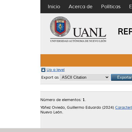
Inicio
Acerca de
Políticas
E
RE
Up a level
Export as
Número de elementos:
1
.
Yáñez Oviedo, Guillermo Eduardo
(2024)
Caracterí
Nuevo León.