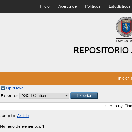
Inicio
Acerca de
Políticas
Estadísticas
REPOSITORIO
Iniciar 
Up a level
Export as
Group by:
Tip
Jump to:
Article
Número de elementos:
1
.