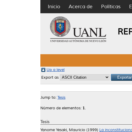
Inicio
Acerca de
Políticas
E
RE
Up a level
Export as
Jump to:
Tesis
Número de elementos:
1
.
Tesis
Yanome Yesaki, Mauricio
(1999)
La inconstitucion