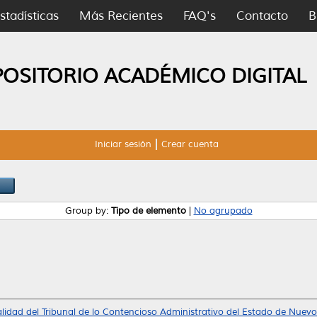
stadísticas
Más Recientes
FAQ's
Contacto
B
POSITORIO ACADÉMICO DIGITAL
Iniciar sesión
Crear cuenta
Group by:
Tipo de elemento
|
No agrupado
alidad del Tribunal de lo Contencioso Administrativo del Estado de Nuevo