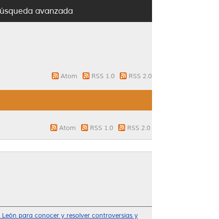
úsqueda avanzada
Atom
RSS 1.0
RSS 2.0
Atom
RSS 1.0
RSS 2.0
 León para conocer y resolver controversias y