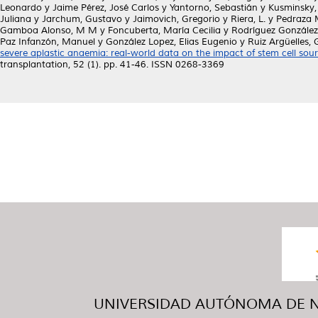
Leonardo
y
Jaime Pérez, José Carlos
y
Yantorno, Sebastián
y
Kusminsky,
Juliana
y
Jarchum, Gustavo
y
Jaimovich, Gregorio
y
Riera, L.
y
Pedraza 
Gamboa Alonso, M M
y
Foncuberta, María Cecilia
y
Rodríguez Gonzále
Paz Infanzón, Manuel
y
González Lopez, Elias Eugenio
y
Ruiz Argüelles, 
severe aplastic anaemia: real-world data on the impact of stem cell sour
transplantation, 52 (1). pp. 41-46. ISSN 0268-3369
UNIVERSIDAD AUTÓNOMA DE NUE