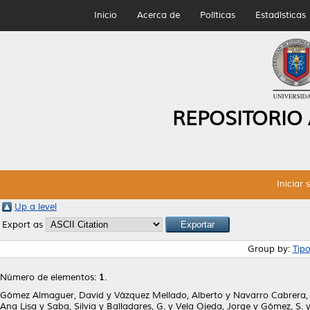
Inicio
Acerca de
Políticas
Estadísticas
REPOSITORIO
Iniciar 
Up a level
Export as
Group by:
Tip
Número de elementos:
1
.
Gómez Almaguer, David
y
Vázquez Mellado, Alberto
y
Navarro Cabrera
Ana Lisa
y
Saba, Silvia
y
Balladares, G.
y
Vela Ojeda, Jorge
y
Gómez, S.