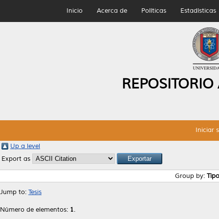
Inicio
Acerca de
Políticas
Estadísticas
REPOSITORIO
Iniciar 
Up a level
Export as
Group by:
Tip
Jump to:
Tesis
Número de elementos:
1
.