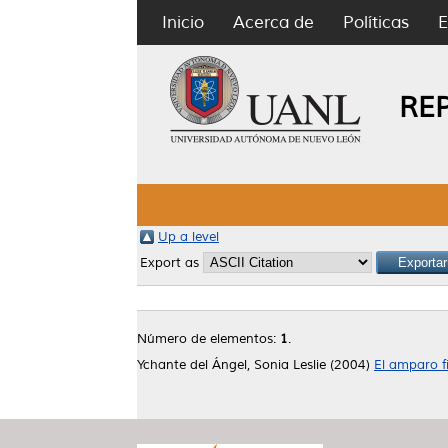
Inicio
Acerca de
Políticas
E
RE
Up a level
Export as
Número de elementos:
1
.
Ychante del Ángel, Sonia Leslie
(2004)
El amparo fi