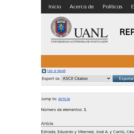
Inicio
Acerca de
Políticas
E
RE
Up a level
Export as
Jump to:
Article
Número de elementos:
1
.
Article
Estrada, Eduardo
y
Villarreal, José A.
y
Cantú, Cés